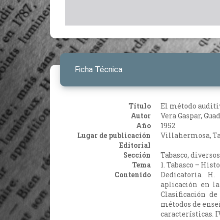
Ficha Técnica
Título
El método auditiv
Autor
Vera Gaspar, Gua
Año
1952
Lugar de publicación
Villahermosa, T
Editorial
Sección
Tabasco, diversos
Tema
1. Tabasco – Hist
Contenido
Dedicatoria. H.
aplicación en l
Clasificación de
métodos de enseña
características. I