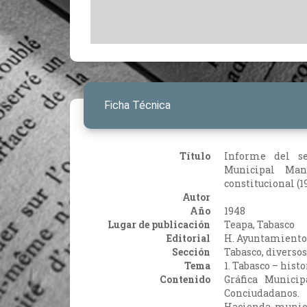
Ficha Técnica
Título
Informe del s
Municipal Man
constitucional (1
Autor
Año
1948
Lugar de publicación
Teapa, Tabasco
Editorial
H. Ayuntamiento
Sección
Tabasco, diversos
Tema
1. Tabasco – histo
Contenido
Gráfica Munici
Conciudadanos.
Hacienda munici