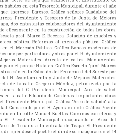
os habidos en esta Tesorería Municipal, durante el año
gue: ingresos. Egresos. Gráfica señores Guadalupe del
arrera, Presidente y Tesorero de la Junta de Mejoras
eapa, dos entusiastas colaboradores del Ayuntamiento
o eficazmente en la construcción de todas las obras.
Escuela prof. Marco E. Becerra. Dotación de muebles y
ioteca pública. Reformas al mercado público. Gráfica
a en el Mercado Público. Gráfica Bancas modernas de
das una por particulares y otras por el H. Ayuntamiento
ejoras Materiales. Arreglo de calles. Monumentos.
o para el parque Hidalgo. Gráfica Escuela “prof. Marcos
nstrucción en la Estación del Ferrocarril del Sureste por
a del H. Ayuntamiento y Junta de Mejoras Materiales.
ecto de la calle Gregorio Méndez, petrolizada por la
estiones del C. Presidente Municipal. Arco de salud.
es en la calle Eduardo de Cárdenas. Importantes obras
el Presidente Municipal. Gráfica “Arco de saludo” a la
udad. Construido por el H. Ayuntamiento. Gráfica Puente
nto en la calle Manuel Bueltas. Caminos carreteros y
ica El Presidente Municipal inaugurando el Arco del
 Arco de Triunfo a la entrada de Teapa. El Presidente
 dirigiéndose al pueblo el día de su inauguración el 14