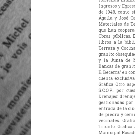
Ingresos y Egres
de 1948, como si
Águila y José C
Materiales de T
que han cooperad
Obras públicas. 
libros a la bibl
Terraza y Cocin
granito obsequia
y la Junta de M
Bancas de granit
E. Becerra” en co
cuenta exclusiv
Gráfica Otro asp
S.C.O.P., por cu
Drenajes: drenaj
gestionadas por 
entrada de la ci
de piedra y ceme
vecinales. Gráf
Triunfo. Gráfica
Municipal Rosado,