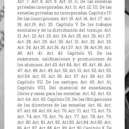
Art. 7. Art. 8. Art. 9. Art. 10. II. De las escuelas
privadas incorporadas. Art. 11. Art. 12. III. De las
escuelas privadas no incorporadas. Capítulo IV.
De las inscripciones. Art. 15. Art. 16. Art. 17. Art.
18. Art.19. Art. 20. Capítulo V. De los trabajos
escolares y de la distribución del tiempo. Art.
21. Art. 22. Art. 23. Art. 24. Art. 25. Art. 26. Art. 27.
Art. 28. Art. 29. Art. 30. Art. 31. Art. 32. Art. 33.
Art. 34. Art.35. Art.36. Art.37. Art. 38. Art.39. Art.
40. Art. 41. Art. 42. Capítulo VI. De los
exámenes, calificaciones y promociones de
los alumnos. Art.43. Art.44. Art. 45. Art. 46. Art.
47. Art. 48. Art. 49. Art. 50. Art. 51. Art. 52. Art. 53.
Art.54. Art. 55. Art. 56. Art. 57. Art. 58. Art. 59.
Capítulo VII. De los castigos. Art. 60. Art. 61.
Capítulo VIII. Del material de enseñanza,
libros y casas para las escuelas. Art. 62. Art. 63.
Art. 64. Art. 65. Capítulo IX. De las Obligaciones
de los directores de las escuelas. Art. 66. Art.
67. Art. 68. Art. 69. Art. 70. Art. 71. Art. 72. Art. 73.
Art. 74. Art. 75. Art. 76. Art. 77. Art. 78. Art. 79.
Art. 80. Art. 81. Art. 82. Art.83. Art.84. Art.85. Art.
86. Art. 87. Art. 88. Art. 89. Art. 90. Capítulo X. De