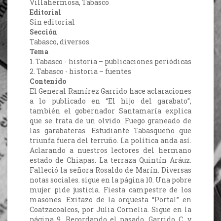
Villahermosa, Tabasco
Editorial
Sin editorial
Sección
Tabasco, diversos
Tema
1. Tabasco - historia – publicaciones periódicas
2. Tabasco - historia – fuentes
Contenido
El General Ramírez Garrido hace aclaraciones
a lo publicado en “El hijo del garabato”,
también el gobernador Santamaría explica
que se trata de un olvido. Fuego graneado de
las garabateras. Estudiante Tabasqueño que
triunfa fuera del terruño. La política anda así.
Aclarando a nuestros lectores del hermano
estado de Chiapas. La terraza Quintín Aráuz.
Falleció la señora Rosaldo de Marín. Diversas
notas sociales. sigue en la página 10. Una pobre
mujer pide justicia. Fiesta campestre de los
masones. Exitazo de la orquesta “Portal” en
Coatzacoalcos, por Julia Cornelia. Sigue en la
página 9. Recordando el pasado. Garrido C. y