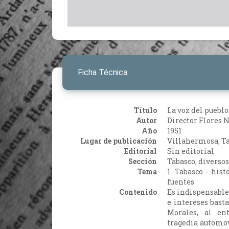
Ficha Técnica
Título
La voz del puebl
Autor
Director Flores 
Año
1951
Lugar de publicación
Villahermosa, T
Editorial
Sin editorial
Sección
Tabasco, diversos
Tema
1. Tabasco - hist
fuentes
Contenido
Es indispensable
e intereses basta
Morales, al ent
tragedia automov