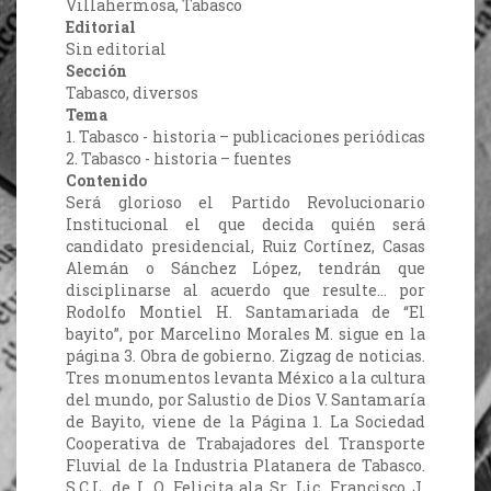
Villahermosa, Tabasco
Editorial
Sin editorial
Sección
Tabasco, diversos
Tema
1. Tabasco - historia – publicaciones periódicas
2. Tabasco - historia – fuentes
Contenido
Será glorioso el Partido Revolucionario
Institucional el que decida quién será
candidato presidencial, Ruiz Cortínez, Casas
Alemán o Sánchez López, tendrán que
disciplinarse al acuerdo que resulte… por
Rodolfo Montiel H. Santamariada de “El
bayito”, por Marcelino Morales M. sigue en la
página 3. Obra de gobierno. Zigzag de noticias.
Tres monumentos levanta México a la cultura
del mundo, por Salustio de Dios V. Santamaría
de Bayito, viene de la Página 1. La Sociedad
Cooperativa de Trabajadores del Transporte
Fluvial de la Industria Platanera de Tabasco.
S.C.L. de I. O. Felicita ala Sr. Lic. Francisco J.