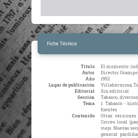
Ficha Técnica
Título
El momento: índic
Autor
Director Ocampo 
Año
1952
Lugar de publicación
Villahermosa, T
Editorial
Sin editorial
Sección
Tabasco, diversos
Tema
1. Tabasco - hist
fuentes
Contenido
Otras versiones
Correo local (pa
viejo. Nuevas se
general pardiña