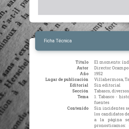
Ficha Técnica
Título
El momento: índic
Autor
Director Ocampo 
Año
1952
Lugar de publicación
Villahermosa, T
Editorial
Sin editorial
Sección
Tabasco, diversos
Tema
1. Tabasco - hist
fuentes
Contenido
Sin incidentes se
los candidatos de
a la página s
pronosticamos: 