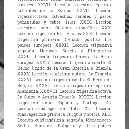
límites. XXVII. Lección vigesimoséptima.
Litorales de la Europa. XXVIII. Lección
vigesimoctava. Estrechos, canales y pasos;
penínsulas y cabos; islas. XXIX. Lección
vigésima nona. Sistema orográfico. XXX.
Lección trigésima. Ríos y lagos. XXXI. Lección
trigésima primera. División política. Los
países europeos. XXXII. Lección trigésima
segunda. Noruega, Suecia y Dinamarca.
XXXIII. Lección trigésima tercera. La Rusia
europea. XXXIV. Lección trigésima cuarta. El
Reino Unido de la Gran Bretaña é Irlanda.
XXXV. Lección trigésima quinta. La Francia.
XXXVI. Lección trigésimasexta. El Reino de
Bélgica. XXXVII. Lección trigésima séptima.
Alemania. XXXVIII. Lección trigésima octava.
La Suiza y Austria-Hungría. XXXIX. Lección
trigésima nona. España y Portugal. XL.
Lección cuadragésima. Italia. XLI. Lección
cuadragésima primera. Turquía y Grecia. XLII.
Lección cuadragésima segunda. Montenegro,
Serbia, Rumania, Bulgaria y otros países.