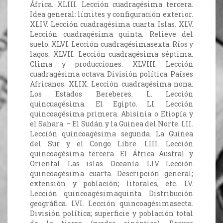
África. XLIII. Lección cuadragésima tercera.
Idea general: límites y configuración exterior.
XLIV. Lección cuadragésima cuarta. Islas. XLV.
Lección cuadragésima quinta. Relieve del
suelo. XLVI. Lección cuadragésimasexta. Ríos y
lagos. XLVII. Lección cuadragésima séptima.
Clima y producciones. XLVIII. Lección
cuadragésima octava. División política. Países
Africanos. XLIX. Lección cuadragésima nona.
Los Estados Bereberes. L. Lección
quincuagésima. El Egipto. LI. Lección
quincoagésima primera. Abisinia o Etiopía y
el Sahara. – El Sudán y la Guinea del Norte. LII.
Lección quincoagésima segunda. La Guinea
del Sur y el Congo Libre. LIII. Lección
quincoagésima tercera. El África Austral y
Oriental. Las islas. Oceanía. LIV. Lección
quincoagésima cuarta. Descripción general;
extensión y población; litorales, etc. LV.
Lección quincoagésimaquinta. Distribución
geográfica. LVI. Lección quincoagésimasecta.
División política; superficie y población total