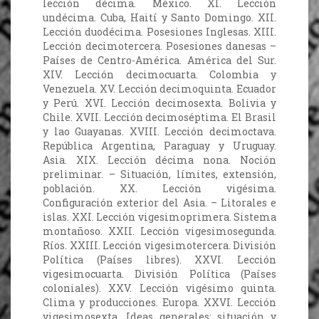
lección décima. México. XI. Lección
undécima. Cuba, Haití y Santo Domingo. XII.
Lección duodécima. Posesiones Inglesas. XIII.
Lección decimotercera. Posesiones danesas –
Países de Centro-América. América del Sur.
XIV. Lección decimocuarta. Colombia y
Venezuela. XV. Lección decimoquinta. Ecuador
y Perú. XVI. Lección decimosexta. Bolivia y
Chile. XVII. Lección decimoséptima. El Brasil
y lao Guayanas. XVIII. Lección decimoctava.
República Argentina, Paraguay y Uruguay.
Asia. XIX. Lección décima nona. Noción
preliminar. – Situación, límites, extensión,
población. XX. Lección vigésima.
Configuración exterior del Asia. – Litorales e
islas. XXI. Lección vigesimoprimera. Sistema
montañoso. XXII. Lección vigesimosegunda.
Ríos. XXIII. Lección vigesimotercera. División
Política (Países libres). XXVI. Lección
vigesimocuarta. División Política (Países
coloniales). XXV. Lección vigésimo quinta.
Clima y producciones. Europa. XXVI. Lección
vigesimosexta. Ideas generales; situación y