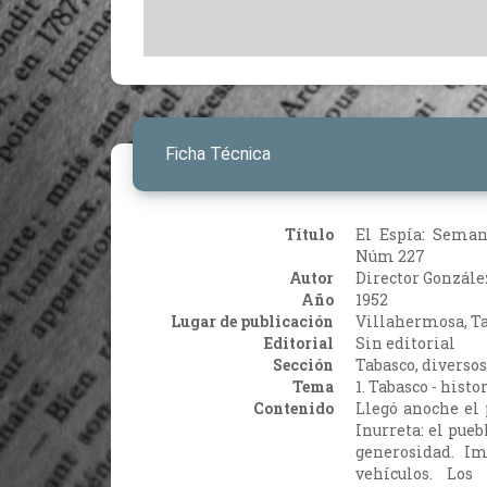
Ficha Técnica
Título
El Espía: Seman
Núm 227
Autor
Director González 
Año
1952
Lugar de publicación
Villahermosa, T
Editorial
Sin editorial
Sección
Tabasco, diversos
Tema
1. Tabasco - hist
Contenido
Llegó anoche el
Inurreta: el pue
generosidad. I
vehículos. Los