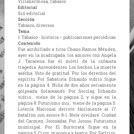
Villahermosa, Tabasco
Editorial
Sin editorial
Sección
Tabasco, diversos
Tema
1. Tabasco - historia – publicaciones periódicas
Contenido
Fue acribillado a tiros Chano Ramos Méndez,
ayer en la madrugada: los amores con Angela
J. Taracena fue el móvil de la infausta
tragedia. Antecedentes. Los hechos. La muerte
asecha. Voto de gratitud. Por los derechos del
espíritu. Por Sabatista. Echando vidrio. Sigue
en la página 4. Niña de dos años seriamente
golpeada. Solaceando. Por Sorclag. Echando
vidrio… viene de la página 2, y sigue en la
página 8. Futurismo mu… viene de la página 5.
Lotería Nacional derrotó fácilmente al 17
batallón con escore 8-1. Note olvidaré. Ciudad
del Carmen. Jocosadas. Por Jocoso. Futurismo
municipal. Por El Burócrata. Sigue en la
página 5. Circo, maroma y teatro. Por Satírico.