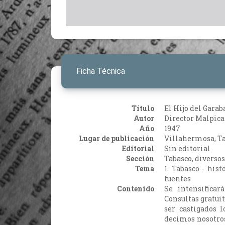
Ficha Técnica
Título
El Hijo del Garab
Autor
Director Malpica
Año
1947
Lugar de publicación
Villahermosa, T
Editorial
Sin editorial
Sección
Tabasco, diversos
Tema
1. Tabasco - hist
fuentes
Contenido
Se intensificar
Consultas gratuit
ser castigados 
decimos nosotros