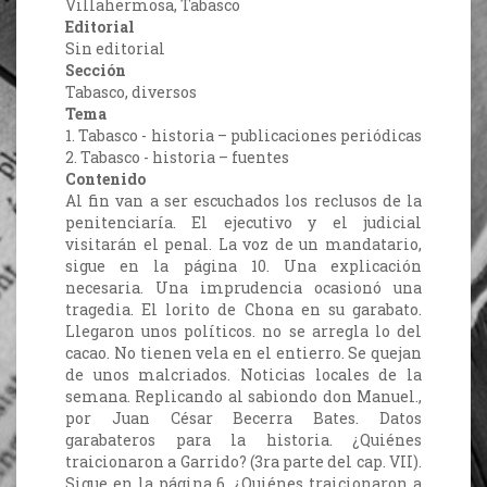
Villahermosa, Tabasco
Editorial
Sin editorial
Sección
Tabasco, diversos
Tema
1. Tabasco - historia – publicaciones periódicas
2. Tabasco - historia – fuentes
Contenido
Al fin van a ser escuchados los reclusos de la
penitenciaría. El ejecutivo y el judicial
visitarán el penal. La voz de un mandatario,
sigue en la página 10. Una explicación
necesaria. Una imprudencia ocasionó una
tragedia. El lorito de Chona en su garabato.
Llegaron unos políticos. no se arregla lo del
cacao. No tienen vela en el entierro. Se quejan
de unos malcriados. Noticias locales de la
semana. Replicando al sabiondo don Manuel.,
por Juan César Becerra Bates. Datos
garabateros para la historia. ¿Quiénes
traicionaron a Garrido? (3ra parte del cap. VII).
Sigue en la página 6. ¿Quiénes traicionaron a