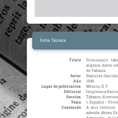
Ficha Técnica
Título
Diccionario taba
algunos datos so
de Tabasco
Autor
Ramírez Garrido
Año
1946
Lugar de publicación
México, D. F.
Editorial
Impresora Barri
Sección
Tabasco, diversos
Tema
1. Español – Prov
Contenido
A mis lectores. 
adeuda. Abreu, Es
Actuación mili