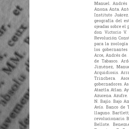
Manuel. Andrés 
Anona. Anta. Ant
Instituto Juárez
geografía del es
ojeadas sobre el
don Victorio V.
Revolución Const
para la zoología
los gobernantes 
Arce, Andrés de.
de Tabasco. Ard
Jiménez, Manuel
Arquidiosis. Arr
Trinchera. As
gobernadores. Ase
Ataztla. Atlan. 
Azucena. Azufre. 
N. Bajío. Bajo A
Avío. Banco de 
llaguno. Bartlet
revolucionario. B
Bellote. Benemé