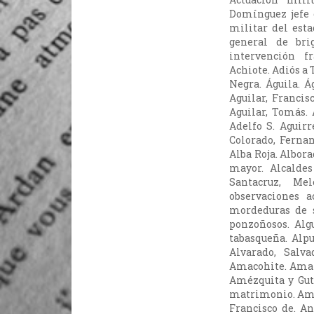
Domínguez jefe 
militar del esta
general de bri
intervención f
Achiote. Adiós a 
Negra. Águila. Ág
Aguilar, Francis
Aguilar, Tomás. 
Adelfo S. Aguirr
Colorado, Fernan
Alba Roja. Albora
mayor. Alcaldes
Santacruz, Me
observaciones 
mordeduras de s
ponzoñosos. Al
tabasqueña. Alpu
Alvarado, Salva
Amacohite. Aman
Amézquita y Gut
matrimonio. Amo
Francisco de. An