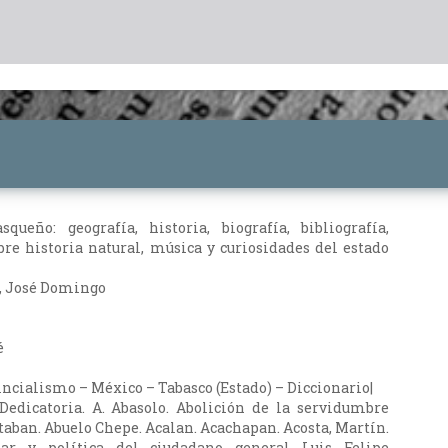
squeño: geografía, historia, biografía, bibliografía,
bre historia natural, música y curiosidades del estado
, José Domingo
é
incialismo – México – Tabasco (Estado) – Diccionario|
Dedicatoria. A. Abasolo. Abolición de la servidumbre
taban. Abuelo Chepe. Acalan. Acachapan. Acosta, Martín.
tar y política del ciudadano general Luis Felipe