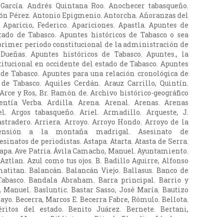
García. Andrés Quintana Roo. Anochecer tabasqueño.
ón Pérez. Antonio Epigmenio. Antorcha. Añoranzas del
. Aparicio, Federico. Apariciones. Apastla. Apuntes de
tado de Tabasco. Apuntes históricos de Tabasco o sea
 primer periodo constitucional de la administración de
 Dueñas. Apuntes históricos de Tabasco. Apuntes., la
itucional en occidente del estado de Tabasco. Apuntes
 de Tabasco. Apuntes para una relación cronológica de
de Tabasco. Aquiles Cerdán. Arauz Carrillo, Quintín.
 Arce y Ros, Br. Ramón de. Archivo histórico-geográfico
entía Verba. Ardilla. Arena. Arenal. Arenas. Arenas
. Argos tabasqueño. Ariel. Armadillo. Arqueste, J.
astradero. Arriera. Arroyo. Arroyo Hondo. Arroyo de la
censión a la montaña madrigal. Asesinato de
sinatos de periodistas. Astapa. Atarta. Atasta de Serra.
Ayapa. Ave Patria. Ávila Camacho, Manuel. Ayuntamiento.
Aztlan. Azul como tus ojos. B. Badillo Aguirre, Alfonso
matitan. Balancán. Balancán Viejo. Ballasus. Banco de
Tabasco. Bandala Abraham. Barra principal. Barrio y
t, Manuel. Basluntic. Bastar Sasso, José María. Bautizo
ayo. Becerra, Marcos E. Becerra Fabre, Rómulo. Bellota.
ritos del estado. Benito Juárez. Bernete. Bertani,