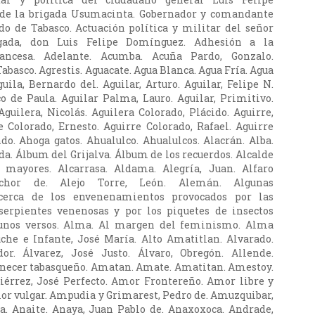
de la brigada Usumacinta. Gobernador y comandante
do de Tabasco. Actuación política y militar del señor
gada, don Luis Felipe Domínguez. Adhesión a la
rancesa. Adelante. Acumba. Acuña Pardo, Gonzalo.
Tabasco. Agrestis. Aguacate. Agua Blanca. Agua Fría. Agua
uila, Bernardo del. Aguilar, Arturo. Aguilar, Felipe N.
co de Paula. Aguilar Palma, Lauro. Aguilar, Primitivo.
Aguilera, Nicolás. Aguilera Colorado, Plácido. Aguirre,
e Colorado, Ernesto. Aguirre Colorado, Rafael. Aguirre
do. Ahoga gatos. Ahualulco. Ahualulcos. Alacrán. Alba.
da. Álbum del Grijalva. Álbum de los recuerdos. Alcalde
 mayores. Alcarrasa. Aldama. Alegría, Juan. Alfaro
lchor de. Alejo Torre, León. Alemán. Algunas
acerca de los envenenamientos provocados por las
erpientes venenosas y por los piquetes de insectos
gunos versos. Alma. Al margen del feminismo. Alma
che e Infante, José María. Alto Amatitlan. Alvarado.
dor. Álvarez, José Justo. Álvaro, Obregón. Allende.
ecer tabasqueño. Amatan. Amate. Amatitan. Amestoy.
iérrez, José Perfecto. Amor Frontereño. Amor libre y
r vulgar. Ampudia y Grimarest, Pedro de. Amuzquibar,
a. Anaite. Anaya, Juan Pablo de. Anaxoxoca. Andrade,