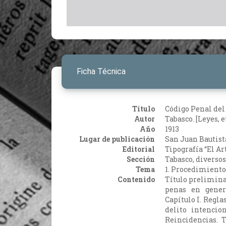
Ficha Técnica
Título
Código Penal del
Autor
Tabasco. [Leyes, et
Año
1913
Lugar de publicación
San Juan Bautist
Editorial
Tipografía “El Art
Sección
Tabasco, diversos
Tema
1. Procedimiento
Contenido
Título preliminar
penas en gener
Capítulo I. Reglas
delito intencio
Reincidencias.