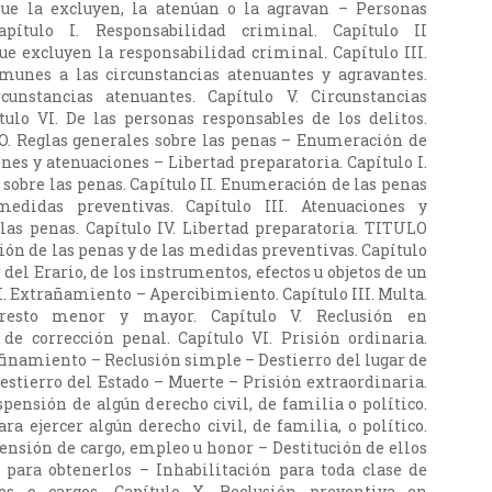
que la excluyen, la atenúan o la agravan – Personas
Capítulo I. Responsabilidad criminal. Capítulo II
ue excluyen la responsabilidad criminal. Capítulo III.
munes a las circunstancias atenuantes y agravantes.
rcunstancias atenuantes. Capítulo V. Circunstancias
tulo VI. De las personas responsables de los delitos.
 Reglas generales sobre las penas – Enumeración de
nes y atenuaciones – Libertad preparatoria. Capítulo I.
 sobre las penas. Capítulo II. Enumeración de las penas
edidas preventivas. Capítulo III. Atenuaciones y
las penas. Capítulo IV. Libertad preparatoria. TITULO
ón de las penas y de las medidas preventivas. Capítulo
r del Erario, de los instrumentos, efectos u objetos de un
II. Extrañamiento – Apercibimiento. Capítulo III. Multa.
rresto menor y mayor. Capítulo V. Reclusión en
de corrección penal. Capítulo VI. Prisión ordinaria.
nfinamiento – Reclusión simple – Destierro del lugar de
Destierro del Estado – Muerte – Prisión extraordinaria.
spensión de algún derecho civil, de familia o político.
ra ejercer algún derecho civil, de familia, o político.
pensión de cargo, empleo u honor – Destitución de ellos
 para obtenerlos – Inhabilitación para toda clase de
es o cargos. Capítulo X. Reclusión preventiva en