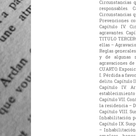
Circunstancias 
responsables. 
Circunstancias q
Prevenciones co
Capítulo IV. Ci
agravantes. Capí
TITULO TERCERO.
ellas – Agravacio
Reglas generales
y de algunas m
agravaciones de 
CUARTO. Exposici
I. Pérdida a favo
delito. Capítulo 
Capítulo IV. A
establecimiento 
Capítulo VII. Co
la residencia – 
Capítulo VIII. Su
Inhabilitación pa
Capítulo IX. Sus
– Inhabilitación
empleos, honor