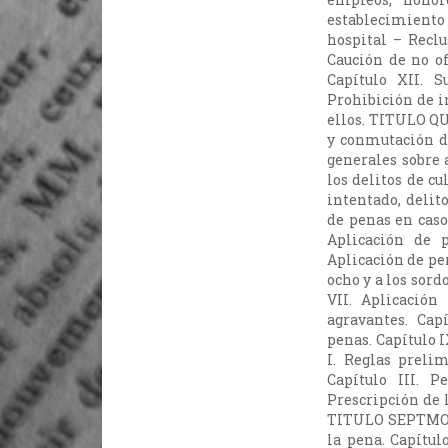
establecimiento
hospital – Reclu
Caución de no o
Capítulo XII. S
Prohibición de ir
ellos. TITULO QU
y conmutación de
generales sobre 
los delitos de cu
intentado, delit
de penas en caso
Aplicación de p
Aplicación de pe
ocho y a los sor
VII. Aplicación
agravantes. Cap
penas. Capítulo 
I. Reglas preli
Capítulo III. P
Prescripción de l
TITULO SEPTMO. E
la pena. Capítul