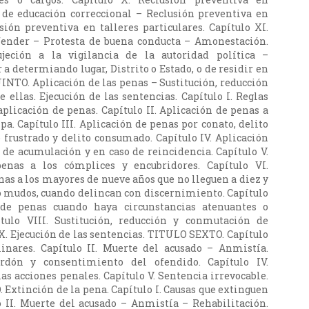
 de educación correccional – Reclusión preventiva en
sión preventiva en talleres particulares. Capítulo XI.
fender – Protesta de buena conducta – Amonestación.
ujeción a la vigilancia de la autoridad política –
 a determiando lugar, Distrito o Estado, o de residir en
INTO. Aplicación de las penas – Sustitución, reducción
 ellas. Ejecución de las sentencias. Capítulo I. Reglas
aplicación de penas. Capítulo II. Aplicación de penas a
lpa. Capítulo III. Aplicación de penas por conato, delito
o frustrado y delito consumado. Capítulo IV. Aplicación
 de acumulación y en caso de reincidencia. Capítulo V.
enas a los cómplices y encubridores. Capítulo VI.
nas a los mayores de nueve años que no lleguen a diez y
do mudos, cuando delincan con discernimiento. Capítulo
 de penas cuando haya circunstancias atenuantes o
ítulo VIII. Sustitución, reducción y conmutación de
IX. Ejecución de las sentencias. TITULO SEXTO. Capítulo
minares. Capítulo II. Muerte del acusado – Anmistía.
erdón y consentimiento del ofendido. Capítulo IV.
as acciones penales. Capítulo V. Sentencia irrevocable.
xtinción de la pena. Capítulo I. Causas que extinguen
o II. Muerte del acusado – Anmistía – Rehabilitación.