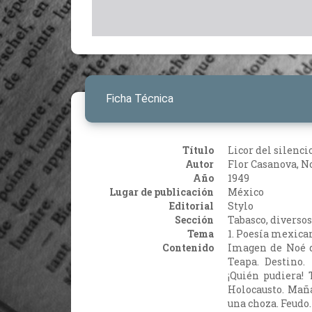
Ficha Técnica
Título
Licor del silenci
Autor
Flor Casanova, No
Año
1949
Lugar de publicación
México
Editorial
Stylo
Sección
Tabasco, diversos
Tema
1. Poesía mexica
Contenido
Imagen de Noé de
Teapa. Destino. 
¡Quién pudiera! 
Holocausto. Maña
una choza. Feudo.