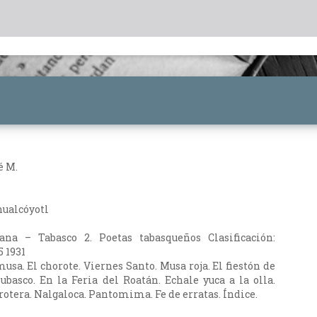
é M.
hualcóyotl
ana – Tabasco 2. Poetas tabasqueños Clasificación:
 1931
usa. El chorote. Viernes Santo. Musa roja. El fiestón de
hubasco. En la Feria del Roatán. Echale yuca a la olla.
rotera. Nalgaloca. Pantomima. Fe de erratas. Índice.