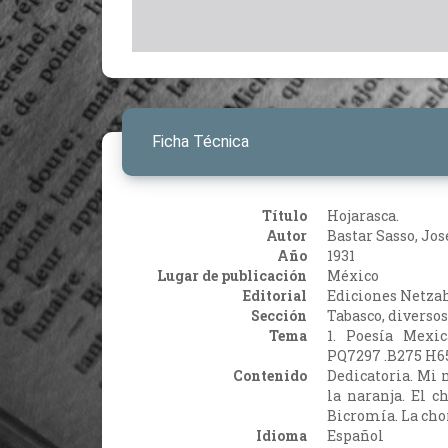
Ficha Técnica
Título
Hojarasca.
Autor
Bastar Sasso, Jos
Año
1931
Lugar de publicación
México
Editorial
Ediciones Netza
Sección
Tabasco, diversos
Tema
1. Poesía Mexic
PQ7297 .B275 H65
Contenido
Dedicatoria. Mi m
la naranja. El c
Bicromía. La cho
Idioma
Español