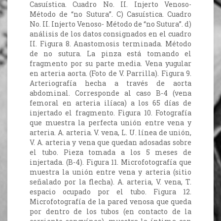
Casuística. Cuadro No. II. Injerto Venoso-
Método de “no Sutura”. C) Casuística. Cuadro
No. II. Injerto Venoso- Método de “no Sutura”. d)
análisis de los datos consignados en el cuadro
II. Figura 8. Anastomosis terminada. Método
de no sutura. La pinza está tomando el
fragmento por su parte media. Vena yugular
en arteria aorta. (Foto de V. Parrilla). Figura 9.
Arteriografía hecha a través de aorta
abdominal. Corresponde al caso B-4 (vena
femoral en arteria ilíaca) a los 65 días de
injertado el fragmento. Figura 10. Fotografía
que muestra la perfecta unión entre vena y
arteria. A. arteria. V. vena, L. U. línea de unión,
V. A. arteria y vena que quedan adosadas sobre
el tubo. Pieza tomada a los 5 meses de
injertada. (B-4). Figura 11. Microfotografía que
muestra la unión entre vena y arteria (sitio
señalado por la flecha). A. arteria, V. vena, T.
espacio ocupado por el tubo. Figura 12.
Microfotografía de la pared venosa que queda
por dentro de los tubos (en contacto de la