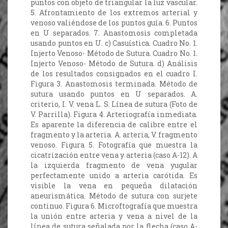
puntos con objeto de triangular la luz vascular.
5. Afrontamiento de los extremos arterial y
venoso valiéndose de los puntos guía. 6. Puntos
en U separados. 7. Anastomosis completada
usando puntos en U. c) Casuística. Cuadro No. 1.
Injerto Venoso- Método de Sutura. Cuadro No. 1.
Injerto Venoso- Método de Sutura. d) Análisis
de los resultados consignados en el cuadro I.
Figura 3. Anastomosis terminada. Método de
sutura usando puntos en U separados. A.
criterio, I. V. vena L. S. Línea de sutura (Foto de
V. Parrilla). Figura 4. Arteriografía inmediata.
Es aparente la diferencia de calibre entre el
fragmento y la arteria. A. arteria, V. fragmento
venoso. Figura 5. Fotografía que muestra la
cicatrización entre vena y arteria (caso A-12). A
la izquierda fragmento de vena yugular
perfectamente unido a arteria carótida. Es
visible la vena en pequeña dilatación
aneurismática. Método de sutura con surjete
continuo. Figura 6. Microftografía que muestra
la unión entre arteria y vena a nivel de la
línea de sutura señalada por la flecha (caso A-