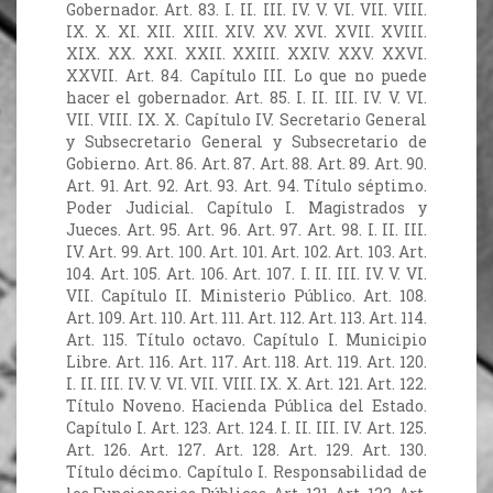
Gobernador. Art. 83. I. II. III. IV. V. VI. VII. VIII.
IX. X. XI. XII. XIII. XIV. XV. XVI. XVII. XVIII.
XIX. XX. XXI. XXII. XXIII. XXIV. XXV. XXVI.
XXVII. Art. 84. Capítulo III. Lo que no puede
hacer el gobernador. Art. 85. I. II. III. IV. V. VI.
VII. VIII. IX. X. Capítulo IV. Secretario General
y Subsecretario General y Subsecretario de
Gobierno. Art. 86. Art. 87. Art. 88. Art. 89. Art. 90.
Art. 91. Art. 92. Art. 93. Art. 94. Título séptimo.
Poder Judicial. Capítulo I. Magistrados y
Jueces. Art. 95. Art. 96. Art. 97. Art. 98. I. II. III.
IV. Art. 99. Art. 100. Art. 101. Art. 102. Art. 103. Art.
104. Art. 105. Art. 106. Art. 107. I. II. III. IV. V. VI.
VII. Capítulo II. Ministerio Público. Art. 108.
Art. 109. Art. 110. Art. 111. Art. 112. Art. 113. Art. 114.
Art. 115. Título octavo. Capítulo I. Municipio
Libre. Art. 116. Art. 117. Art. 118. Art. 119. Art. 120.
I. II. III. IV. V. VI. VII. VIII. IX. X. Art. 121. Art. 122.
Título Noveno. Hacienda Pública del Estado.
Capítulo I. Art. 123. Art. 124. I. II. III. IV. Art. 125.
Art. 126. Art. 127. Art. 128. Art. 129. Art. 130.
Título décimo. Capítulo I. Responsabilidad de