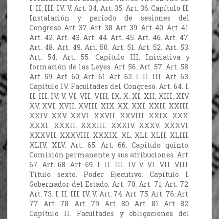
I. II. III. IV. V. Art. 34. Art. 35. Art. 36. Capítulo II.
Instalación y periodo de sesiones del
Congreso. Art. 37. Art. 38. Art. 39. Art. 40. Art. 41.
Art. 42. Art. 43. Art. 44. Art. 45. Art. 46. Art. 47.
Art. 48. Art. 49. Art. 50. Art. 51. Art. 52. Art. 53.
Art. 54. Art. 55. Capítulo III. Iniciativa y
formación de las Leyes. Art. 56. Art. 57. Art. 58.
Art. 59. Art. 60. Art. 61. Art. 62. I. II. III. Art. 63.
Capítulo IV. Facultades del Congreso. Art. 64. I.
II. III. IV. V. VI. VII. VIII. IX. X. XI. XII. XIII. XIV.
XV. XVI. XVII. XVIII. XIX. XX. XXI. XXII. XXIII.
XXIV. XXV. XXVI. XXVII. XXVIII. XXIX. XXX.
XXXI. XXXII. XXXIII. XXXIV. XXXV. XXXVI.
XXXVII. XXXVIII. XXXIX. XL. XLI. XLII. XLIII.
XLIV. XLV. Art. 65. Art. 66. Capítulo quinto.
Comisión permanente y sus atribuciones. Art.
67. Art. 68. Art. 69. I. II. III. IV. V. VI. VII. VIII.
Título sexto. Poder Ejecutivo. Capítulo I.
Gobernador del Estado. Art. 70. Art. 71. Art. 72.
Art. 73. I. II. III. IV. V. Art. 74. Art. 75. Art. 76. Art.
77. Art. 78. Art. 79. Art. 80. Art. 81. Art. 82.
Capítulo II. Facultades y obligaciones del