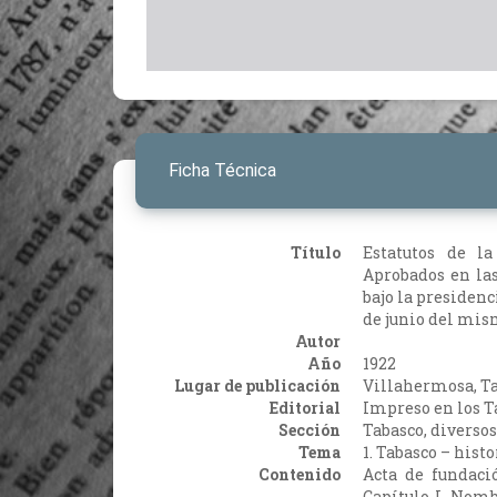
Ficha Técnica
Título
Estatutos de l
Aprobados en las
bajo la presidenci
de junio del mis
Autor
Año
1922
Lugar de publicación
Villahermosa, Ta
Editorial
Impreso en los Ta
Sección
Tabasco, diversos
Tema
1. Tabasco – histo
Contenido
Acta de fundaci
Capítulo I. Nomb