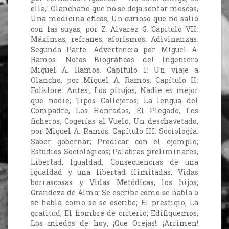
ella," Olanchano que no se deja sentar moscas,
Una medicina eficas, Un curioso que no salió
con las suyas, por Z. Álvarez G. Capitulo VII:
Máximas, refranes, aforismos. Adivinanzas.
Segunda Parte. Advertencia por Miguel A.
Ramos. Notas Biográficas del Ingeniero
Miguel A. Ramos. Capítulo I: Un viaje a
Olancho, por Miguel A. Ramos. Capítulo II:
Folklore: Antes.; Los pirujos; Nadie es mejor
que nadie; Tipos Callejeros; La lengua del
Compadre, Los Honrados, El Plegado, Los
ficheros, Cogerías al Vuelo, Un deschavetado,
por Miguel A. Ramos. Capítulo III: Sociología:
Saber gobernar; Predicar con el ejemplo;
Estudios Sociológicos; Palabras preliminares,
Libertad, Igualdad, Consecuencias de una
igualdad y una libertad ilimitadas, Vidas
borrascosas y Vidas Metódicas, los hijos;
Grandeza de Alma; Se escribe como se habla o
se habla como se se escribe; El prestigio; La
gratitud; El hombre de criterio; Edifiquemos;
Los miedos de hoy; ¡Que Orejas!: ¡Arrimen!