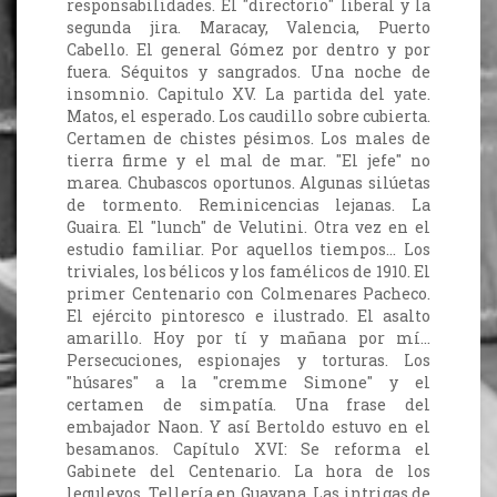
responsabilidades. El "directorio" liberal y la
segunda jira. Maracay, Valencia, Puerto
Cabello. El general Gómez por dentro y por
fuera. Séquitos y sangrados. Una noche de
insomnio. Capitulo XV. La partida del yate.
Matos, el esperado. Los caudillo sobre cubierta.
Certamen de chistes pésimos. Los males de
tierra firme y el mal de mar. "El jefe" no
marea. Chubascos oportunos. Algunas silúetas
de tormento. Reminicencias lejanas. La
Guaira. El "lunch" de Velutini. Otra vez en el
estudio familiar. Por aquellos tiempos... Los
triviales, los bélicos y los famélicos de 1910. El
primer Centenario con Colmenares Pacheco.
El ejército pintoresco e ilustrado. El asalto
amarillo. Hoy por tí y mañana por mí...
Persecuciones, espionajes y torturas. Los
"húsares" a la "cremme Simone" y el
certamen de simpatía. Una frase del
embajador Naon. Y así Bertoldo estuvo en el
besamanos. Capítulo XVI: Se reforma el
Gabinete del Centenario. La hora de los
leguleyos. Tellería en Guayana. Las intrigas de