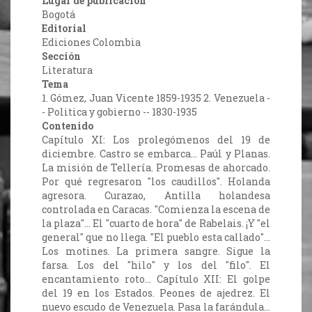
Lugar de publicación
Bogotá
Editorial
Ediciones Colombia
Sección
Literatura
Tema
1. Gómez, Juan Vicente 1859-1935 2. Venezuela -
- Politica y gobierno -- 1830-1935
Contenido
Capítulo XI: Los prolegómenos del 19 de
diciembre. Castro se embarca… Paúl y Planas.
La misión de Tellería. Promesas de ahorcado.
Por qué regresaron "los caudillos". Holanda
agresora. Curazao, Antilla holandesa
controlada en Caracas. "Comienza la escena de
la plaza"... El "cuarto de hora" de Rabelais. ¡Y "el
general" que no llega. "El pueblo esta callado"...
Los motines. La primera sangre. Sigue la
farsa. Los del "hilo" y los del "filo". El
encantamiento roto... Capítulo XII: El golpe
del 19 en los Estados. Peones de ajedrez. El
nuevo escudo de Venezuela. Pasa la farándula...