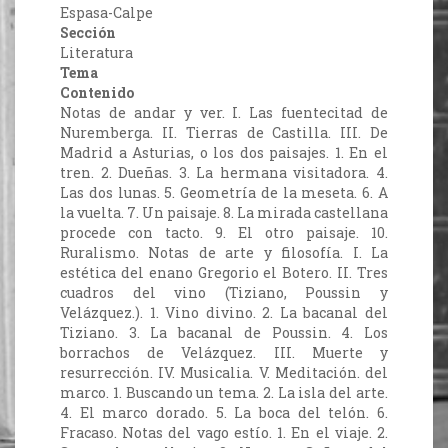
Espasa-Calpe
Sección
Literatura
Tema
Contenido
Notas de andar y ver. I. Las fuentecitad de
Nuremberga. II. Tierras de Castilla. III. De
Madrid a Asturias, o los dos paisajes. 1. En el
tren. 2. Dueñas. 3. La hermana visitadora. 4.
Las dos lunas. 5. Geometría de la meseta. 6. A
la vuelta. 7. Un paisaje. 8. La mirada castellana
procede con tacto. 9. El otro paisaje. 10.
Ruralismo. Notas de arte y filosofía. I. La
estética del enano Gregorio el Botero. II. Tres
cuadros del vino (Tiziano, Poussin y
Velázquez.). 1. Vino divino. 2. La bacanal del
Tiziano. 3. La bacanal de Poussin. 4. Los
borrachos de Velázquez. III. Muerte y
resurrección. IV. Musicalia. V. Meditación. del
marco. 1. Buscando un tema. 2. La isla del arte.
4. El marco dorado. 5. La boca del telón. 6.
Fracaso. Notas del vago estío. 1. En el viaje. 2.