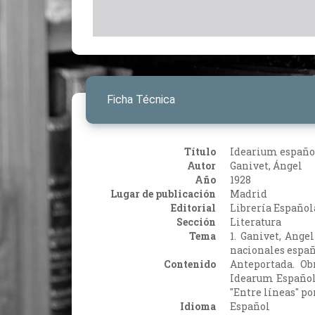
Ficha Técnica
Título
Idearium españo
Autor
Ganivet, Ángel
Año
1928
Lugar de publicación
Madrid
Editorial
Librería Español
Sección
Literatura
Tema
1. Ganivet, Angel
nacionales españo
Contenido
Anteportada. Obr
Idearum Español. 
"Entre líneas" po
Idioma
Español