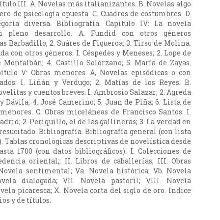
ítulo III. A. Novelas más italianizantes. B. Novelas algo
ero de psicología opuesta. C. Cuadros de costumbres. D.
goría diversa. Bibliografía. Capitulo IV: La novela
en pleno desarrollo. A. Fundid con otros géneros
las Barbadillo; 2. Suáres de Figueroa; 3. Tirso de Molina.
a con otros géneros: I. Céspedes y Meneses; 2. Lope de
e Montalbán; 4. Castillo Solórzano; 5. María de Zayas.
pítulo V: Obras menores. A, Novelas episódicas o con
ados: I. Liñán y Verdugo; 2. Matías de los Reyes. B.
velitas y cuentos breves: I. Ambrosio Salazar; 2. Agreda
 y Dávila; 4. José Camerino; 5. Juan de Piña; 6. Lista de
 menores. C. Obras miceláneas de Francisco Santos: I.
drid; 2. Periquillo, el de las gallineras; 3. La verdad en
 resucitado. Bibliografía. Bibliografía general (con lista
. Tablas cronológicas descriptivas de novelística desde
asta 1700 (con datos bibliográficos): I. Colecciones de
dencia oriental;; II. Libros de caballerías; III. Obras
Novela sentimental; Va. Novela histórica; Vb. Novela
vela dialogada; VII. Novela pastoril; VIII. Novela
vela picaresca; X. Novela corta del siglo de oro. Indice
s y de títulos.