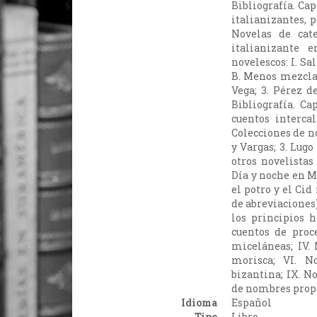
Bibliografía. Cap
italianizantes, p
Novelas de cate
italianizante 
novelescos: I. Sa
B. Menos mezclad
Vega; 3. Pérez d
Bibliografía. Ca
cuentos intercal
Colecciones de no
y Vargas; 3. Lugo
otros novelistas
Día y noche en Ma
el potro y el Cid
de abreviaciones)
los principios h
cuentos de proce
miceláneas; IV. 
morisca; VI. No
bizantina; IX. No
de nombres propio
Idioma
Español
Tipo
Libro