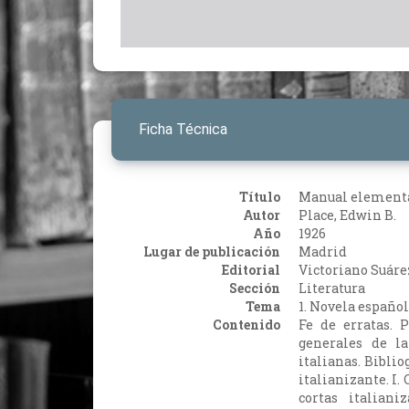
Ficha Técnica
Título
Manual elementa
Autor
Place, Edwin B.
Año
1926
Lugar de publicación
Madrid
Editorial
Victoriano Suáre
Sección
Literatura
Tema
1. Novela española
Contenido
Fe de erratas. P
generales de l
italianas. Biblio
italianizante. I.
cortas italian