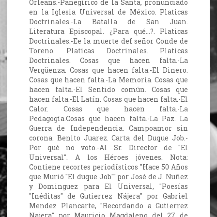
Orleans.-Panegírico de la Santa, pronunciado
en la Iglesia Universal de México. Platicas
Doctrinales.-La Batalla de San Juan.
Literatura Episcopal. ¿Para qué...?. Platicas
Doctrinales.-Ee la muerte def señor Conde de
Toreno. Platicas Doctrinales. Platicas
Doctrinales. Cosas que hacen falta.-La
Vergüenza. Cosas que hacen falta.-El Dinero.
Cosas que hacen falta.-La Memoria. Cosas que
hacen falta.-El Sentido común. Cosas que
hacen falta.-El Latín. Cosas que hacen falta.-El
Calor. Cosas que hacen falta.-La
Pedagogía.Cosas que hacen falta.-La Paz. La
Guerra de Independencia. Campoamor sin
corona. Benito Juarez. Carta del Duque Job.-
Por qué no voto.-Al Sr. Director de "El
Universal". A los Héroes jóvenes. Nota:
Contiene recortes periodísticos "Hace 50 Años
que Murió "El duque Job"" por José de J. Nuñez
y Dominguez para El Universal, "Poesías
"Inéditas" de Gutierrez Nájera" por Gabriel
Mendez Plancarte, "Recordando a Gutierrez
Najera" por Mauricio Magdaleno del 27 de