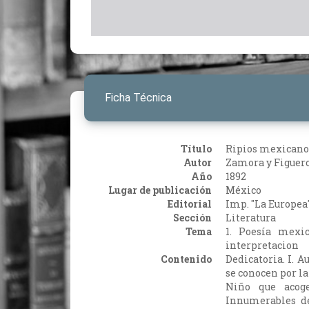
Ficha Técnica
Título
Ripios mexicanos
Autor
Zamora y Figuero
Año
1892
Lugar de publicación
México
Editorial
Imp. "La Europea
Sección
Literatura
Tema
1. Poesía mexi
interpretacion
Contenido
Dedicatoria. I. A
se conocen por la
Niño que acoge
Innumerables de