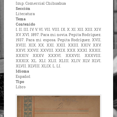
Imp. Comercial Chihuahua
Sección
Literatura
Tema
Contenido
I. II. III. IV. V. VI. VII. VIII. IX. X. XI. XII. XIII. XIV.
XV. XVI. 1897. Para mi novia. Pepita Rodríguez.
1937. Para mi esposa. Pepita Rodríguez. XVII.
XVIII. XIX. XX. XXI. XXII. XXIII. XXIV. XXV.
XXVI. XXVII. XXVIII. XXIX. XXX. XXXI. XXXII.
XXXIV. XXXV. XXXVI. XXXVII. XXXVIII.
XXXIX. XL. XLI. XLII. XLIII. XLIV. XLV. XLVI.
XLVII. XLVIII. XLIX. L. LI.
Idioma
Español
Tipo
Libro