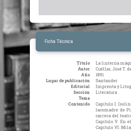
Ficha Técnica
Título
La linterna mágic
Autor
Cuéllar, José T. d
Año
1891
Lugar de publicación
Santander
Editorial
Imprenta y Lito
Sección
Literatura
Tema
Contenido
Capítulo I: Isoli
lacomadre de Pic
carrera del teatr
Capítulo V: En e
Capítulo VI: Mila